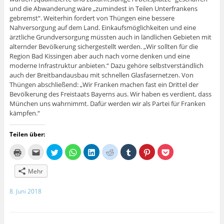
und die Abwanderung wäre „zumindest in Teilen Unterfrankens
gebremst“. Weiterhin fordert von Thüngen eine bessere
Nahversorgung auf dem Land. Einkaufsmöglichkeiten und eine
ärztliche Grundversorgung müssten auch in ländlichen Gebieten mit
alternder Bevölkerung sichergestellt werden. „Wir sollten für die
Region Bad Kissingen aber auch nach vorne denken und eine
moderne Infrastruktur anbieten.“ Dazu gehöre selbstverständlich
auch der Breitbandausbau mit schnellen Glasfasernetzen. Von
Thüngen abschließend: „Wir Franken machen fast ein Drittel der
Bevölkerung des Freistaats Bayerns aus. Wir haben es verdient, dass
München uns wahrnimmt. Dafür werden wir als Partei für Franken
kämpfen.“
Teilen über:
K
K
K
K
K
K
K
K
K
l
l
l
l
l
l
l
l
l
i
i
i
i
i
i
i
i
i
c
c
c
c
c
c
c
c
c
Mehr
k
k
k
k
k
k
k
k
k
e
,
,
e
,
,
,
,
,
n
u
u
n
u
u
u
u
u
8. Juni 2018
z
m
m
,
m
m
m
m
m
u
d
ü
u
a
a
a
a
a
m
i
b
m
u
u
u
u
u
A
e
e
a
f
f
f
f
f
u
s
r
u
L
R
T
P
P
s
e
T
f
i
e
u
i
o