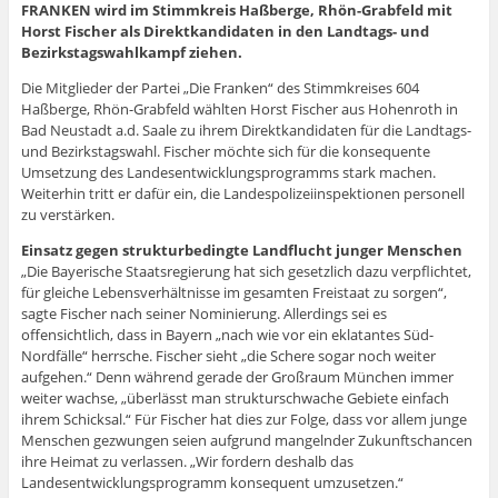
e
f
ö
f
e
e
f
e
FRANKEN wird im Stimmkreis Haßberge, Rhön-Grabfeld mit
m
n
f
n
t
t
f
t
Horst Fischer als Direktkandidaten in den Landtags- und
F
e
f
e
)
)
n
)
e
t
n
t
e
Bezirkstagswahlkampf ziehen.
n
)
e
)
t
s
t
)
t
)
Die Mitglieder der Partei „Die Franken“ des Stimmkreises 604
e
Haßberge, Rhön-Grabfeld wählten Horst Fischer aus Hohenroth in
r
g
Bad Neustadt a.d. Saale zu ihrem Direktkandidaten für die Landtags-
e
und Bezirkstagswahl. Fischer möchte sich für die konsequente
ö
f
Umsetzung des Landesentwicklungsprogramms stark machen.
f
n
Weiterhin tritt er dafür ein, die Landespolizeiinspektionen personell
e
zu verstärken.
t
)
Einsatz gegen strukturbedingte Landflucht junger Menschen
„Die Bayerische Staatsregierung hat sich gesetzlich dazu verpflichtet,
für gleiche Lebensverhältnisse im gesamten Freistaat zu sorgen“,
sagte Fischer nach seiner Nominierung. Allerdings sei es
offensichtlich, dass in Bayern „nach wie vor ein eklatantes Süd-
Nordfälle“ herrsche. Fischer sieht „die Schere sogar noch weiter
aufgehen.“ Denn während gerade der Großraum München immer
weiter wachse, „überlässt man strukturschwache Gebiete einfach
ihrem Schicksal.“ Für Fischer hat dies zur Folge, dass vor allem junge
Menschen gezwungen seien aufgrund mangelnder Zukunftschancen
ihre Heimat zu verlassen. „Wir fordern deshalb das
Landesentwicklungsprogramm konsequent umzusetzen.“