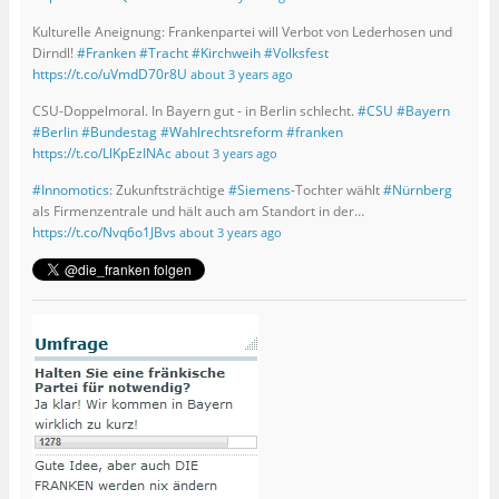
Kulturelle Aneignung: Frankenpartei will Verbot von Lederhosen und
Dirndl!
#Franken
#Tracht
#Kirchweih
#Volksfest
https://t.co/uVmdD70r8U
about 3 years ago
CSU-Doppelmoral. In Bayern gut - in Berlin schlecht.
#CSU
#Bayern
#Berlin
#Bundestag
#Wahlrechtsreform
#franken
https://t.co/LlKpEzINAc
about 3 years ago
#Innomotics
: Zukunftsträchtige
#Siemens
-Tochter wählt
#Nürnberg
als Firmenzentrale und hält auch am Standort in der…
https://t.co/Nvq6o1JBvs
about 3 years ago