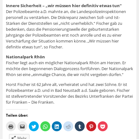
Innere Sicherheit – „wir müssen hier definitiv etwas tun“
Der Polizeibeamte a.D. mahnte an, die Landespolizeiinspektionen
personell zu verstärken. Die Diskrepanz zwischen Soll- und Ist-
Stärken der Dienststellen sei „nicht unerheblich.“ Fischer gab zu
bedenken, dass die Pensionierungswelle der geburtenstarken
Jahrgänge der Polizeibeamten erst noch anrolle und es zu einer
Verschärfung der Situation kommen könne. „Wir müssen hier
definitiv etwas tun“, so Fischer.
Nationalpark Rhön
Fischer liegt auch ein möglicher Nationalpark Rhön am Herzen. Er
möchte den begonnenen Dialogprozess fortführen. Der Nationalpark
Rhön sei eine „einmalige Chance, die wir nicht vergeben dürfen.“
Horst Fischer ist 62 Jahre alt, verheiratet und hat zwei Söhne. Er ist
Polizeibeamter a.D. und in Bad Neustadt a.d. Saale geboren. Fischer
ist stellvertretender Vorsitzender des Bezirks Unterfranken der Partei
für Franken – Die Franken.
Teilen über:
K
K
K
K
K
K
K
K
K
l
l
l
l
l
l
l
l
l
i
i
i
i
i
i
i
i
i
c
c
c
c
c
c
c
c
c
Mehr