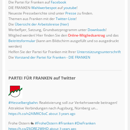
Die Partei für Franken auf
Facebook
f
i
s
e
s
e
e
n
e
f
r
t
n
t
r
r
s
r
DIE FRANKEN-
Wahlwerbespot
auf
youtube
!
n
d
e
s
e
g
g
t
g
Neueste Presseberichte sind unter
Presse
zu finden.
e
i
r
t
r
e
e
e
e
t
n
g
e
g
ö
ö
r
ö
Themen aus Franken mit der
Twitter-Liste
!
)
n
e
r
e
f
f
g
f
Die
Übersicht der Arbeitskreise (hier)
e
ö
g
ö
f
f
e
f
u
f
e
f
n
n
ö
n
Werbeflyer, Satzung, Grundsatzprogramm unter
Downloads
!
e
f
ö
f
e
e
f
e
m
n
f
n
t
t
f
t
Mitglied werden! Hier finden Sie den
Online-Mitgliedsantrag
und das
F
e
f
e
)
)
n
)
Beitrittsformular
(kann am Bildschirm ausgefüllt und so ausgedruckt
e
t
n
t
e
n
)
e
)
t
werden)
s
t
)
Helfen Sie der Partei für Franken mit Ihrer
Unterstützungsunterschrift
t
)
e
Die
Vorstand der Partei für Franken - DIE FRANKEN
r
g
e
ö
f
f
PARTEI FÜR FRANKEN auf Twitter
n
e
t
)
#Hesselbergbahn
: Reaktivierung soll zur Verkehrswende beitragen!
Attraktive Verbindungen nach Augsburg, Nürnberg un…
https://t.co/n2AIMKC6oC
about 3 years ago
Frohe Ostern 🐇
#FroheOstern
#Franken
#DieFranken
https://t.co/Z6QRE2WlHD
about 3 years ago