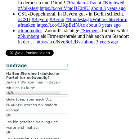
Lederhosen und Dirndl!
#Franken
#Tracht
#Kirchweih
#Volksfest
https://t.co/uVmdD70r8U
about 3 years ago
CSU-Doppelmoral. In Bayern gut - in Berlin schlecht.
#CSU
#Bayern
#Berlin
#Bundestag
#Wahlrechtsreform
#franken
https://t.co/LlKpEzINAc
about 3 years ago
#Innomotics
: Zukunftsträchtige
#Siemens
-Tochter wählt
#Nürnberg
als Firmenzentrale und hält auch am Standort
in der…
https://t.co/Nvq6o1JBvs
about 3 years ago