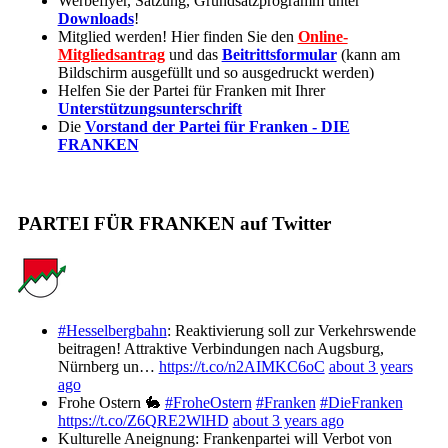
Werbeflyer, Satzung, Grundsatzprogramm unter
Downloads
!
Mitglied werden! Hier finden Sie den
Online-
Mitgliedsantrag
und das
Beitrittsformular
(kann am
Bildschirm ausgefüllt und so ausgedruckt werden)
Helfen Sie der Partei für Franken mit Ihrer
Unterstützungsunterschrift
Die
Vorstand der Partei für Franken - DIE
FRANKEN
PARTEI FÜR FRANKEN auf Twitter
#Hesselbergbahn
: Reaktivierung soll zur Verkehrswende
beitragen! Attraktive Verbindungen nach Augsburg,
Nürnberg un…
https://t.co/n2AIMKC6oC
about 3 years
ago
Frohe Ostern 🐇
#FroheOstern
#Franken
#DieFranken
https://t.co/Z6QRE2WlHD
about 3 years ago
Kulturelle Aneignung: Frankenpartei will Verbot von