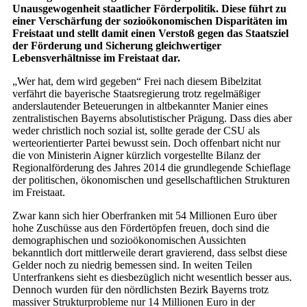
Unausgewogenheit staatlicher Förderpolitik. Diese führt zu
einer Verschärfung der sozioökonomischen Disparitäten im
Freistaat und stellt damit einen Verstoß gegen das Staatsziel
der Förderung und Sicherung gleichwertiger
Lebensverhältnisse im Freistaat dar.
„Wer hat, dem wird gegeben“ Frei nach diesem Bibelzitat
verfährt die bayerische Staatsregierung trotz regelmäßiger
anderslautender Beteuerungen in altbekannter Manier eines
zentralistischen Bayerns absolutistischer Prägung. Dass dies aber
weder christlich noch sozial ist, sollte gerade der CSU als
werteorientierter Partei bewusst sein. Doch offenbart nicht nur
die von Ministerin Aigner kürzlich vorgestellte Bilanz der
Regionalförderung des Jahres 2014 die grundlegende Schieflage
der politischen, ökonomischen und gesellschaftlichen Strukturen
im Freistaat.
Zwar kann sich hier Oberfranken mit 54 Millionen Euro über
hohe Zuschüsse aus den Fördertöpfen freuen, doch sind die
demographischen und sozioökonomischen Aussichten
bekanntlich dort mittlerweile derart gravierend, dass selbst diese
Gelder noch zu niedrig bemessen sind. In weiten Teilen
Unterfrankens sieht es diesbezüglich nicht wesentlich besser aus.
Dennoch wurden für den nördlichsten Bezirk Bayerns trotz
massiver Strukturprobleme nur 14 Millionen Euro in der