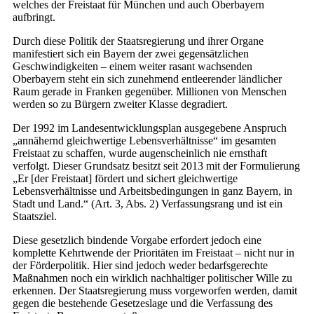
welches der Freistaat für München und auch Oberbayern
aufbringt.
Durch diese Politik der Staatsregierung und ihrer Organe
manifestiert sich ein Bayern der zwei gegensätzlichen
Geschwindigkeiten – einem weiter rasant wachsenden
Oberbayern steht ein sich zunehmend entleerender ländlicher
Raum gerade in Franken gegenüber. Millionen von Menschen
werden so zu Bürgern zweiter Klasse degradiert.
Der 1992 im Landesentwicklungsplan ausgegebene Anspruch
„annähernd gleichwertige Lebensverhältnisse“ im gesamten
Freistaat zu schaffen, wurde augenscheinlich nie ernsthaft
verfolgt. Dieser Grundsatz besitzt seit 2013 mit der Formulierung
„Er [der Freistaat] fördert und sichert gleichwertige
Lebensverhältnisse und Arbeitsbedingungen in ganz Bayern, in
Stadt und Land.“ (Art. 3, Abs. 2) Verfassungsrang und ist ein
Staatsziel.
Diese gesetzlich bindende Vorgabe erfordert jedoch eine
komplette Kehrtwende der Prioritäten im Freistaat – nicht nur in
der Förderpolitik. Hier sind jedoch weder bedarfsgerechte
Maßnahmen noch ein wirklich nachhaltiger politischer Wille zu
erkennen. Der Staatsregierung muss vorgeworfen werden, damit
gegen die bestehende Gesetzeslage und die Verfassung des