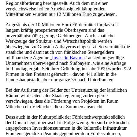
Regionalförderung bereitgestellt. Auch dem mit einer
vergleichsweise hohen Arbeitslosigkeit kämpfenden
Mittelfranken wurden nur 12 Millionen Euro zugewiesen.
Angesichts der 10 Millionen Euro Fördermittel für das seit
langem kräftig prosperierende Oberbayern sind das
unverhältnismäßig geringe Geldmengen. Auch staatliche
Werkzeuge der Struktur- und Wirtschaftspolitik werden
überwiegend zu Gunsten Altbayerns eingesetzt. So vermittelt die
staatliche und damit auch von fränkischen Steuergeldern
mitfinanzierte Agentur „
Invest in Bavaria
“ ansiedlungswillige
Unternehmen überwiegend nach Südbayern, wie eine Anfrage
im Landtag ergab. Seit ihrer Gründung im Jahr 1999 wurden 922
Firmen in den Freistaat gebracht – davon 441 allein in die
Landeshauptstadt, aber nur ganze 35 nach Unterfranken.
Bei der Auflistung der Gelder zur Unterstützung der ländlichen
Räume wird seitens der Staatsregierung zudem gerne
verschwiegen, dass die Förderung von Projekten im Raum
München ein Vielfaches dieser Summen ausmacht.
Dass auch in der Kulturpolitik der Förderschwerpunkt südlich
der Donau liegt, überrascht in Folge wenig. So sind die kürzlich
angegebenen Investitionssummen in die kulturelle Infrastruktur
Frankens geradezu Peanuts gegenüber dem Fördervolumen,