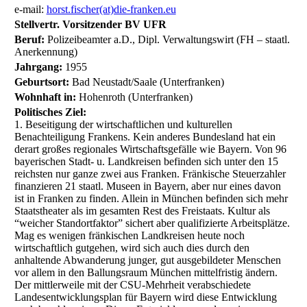
e-mail:
horst.fischer(at)die-franken.eu
Stellvertr. Vorsitzender BV UFR
Beruf:
Polizeibeamter a.D., Dipl. Verwaltungswirt (FH – staatl.
Anerkennung)
Jahrgang:
1955
Geburtsort:
Bad Neustadt/Saale (Unterfranken)
Wohnhaft in:
Hohenroth (Unterfranken)
Politisches Ziel:
1. Beseitigung der wirtschaftlichen und kulturellen
Benachteiligung Frankens. Kein anderes Bundesland hat ein
derart großes regionales Wirtschaftsgefälle wie Bayern. Von 96
bayerischen Stadt- u. Landkreisen befinden sich unter den 15
reichsten nur ganze zwei aus Franken. Fränkische Steuerzahler
finanzieren 21 staatl. Museen in Bayern, aber nur eines davon
ist in Franken zu finden. Allein in München befinden sich mehr
Staatstheater als im gesamten Rest des Freistaats. Kultur als
“weicher Standortfaktor” sichert aber qualifizierte Arbeitsplätze.
Mag es wenigen fränkischen Landkreisen heute noch
wirtschaftlich gutgehen, wird sich auch dies durch den
anhaltende Abwanderung junger, gut ausgebildeter Menschen
vor allem in den Ballungsraum München mittelfristig ändern.
Der mittlerweile mit der CSU-Mehrheit verabschiedete
Landesentwicklungsplan für Bayern wird diese Entwicklung