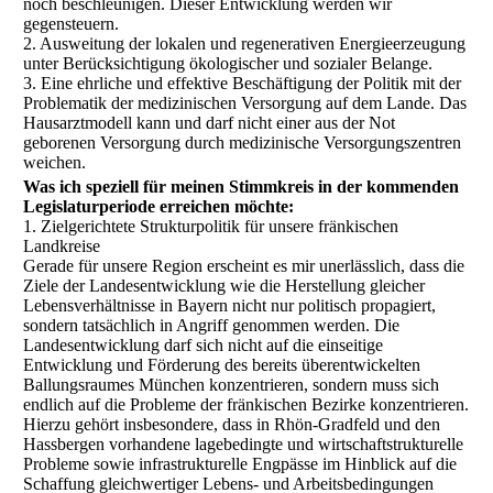
noch beschleunigen. Dieser Entwicklung werden wir
gegensteuern.
2. Ausweitung der lokalen und regenerativen Energieerzeugung
unter Berücksichtigung ökologischer und sozialer Belange.
3. Eine ehrliche und effektive Beschäftigung der Politik mit der
Problematik der medizinischen Versorgung auf dem Lande. Das
Hausarztmodell kann und darf nicht einer aus der Not
geborenen Versorgung durch medizinische Versorgungszentren
weichen.
Was ich speziell für meinen Stimmkreis in der kommenden
Legislaturperiode erreichen möchte:
1. Zielgerichtete Strukturpolitik für unsere fränkischen
Landkreise
Gerade für unsere Region erscheint es mir unerlässlich, dass die
Ziele der Landesentwicklung wie die Herstellung gleicher
Lebensverhältnisse in Bayern nicht nur politisch propagiert,
sondern tatsächlich in Angriff genommen werden. Die
Landesentwicklung darf sich nicht auf die einseitige
Entwicklung und Förderung des bereits überentwickelten
Ballungsraumes München konzentrieren, sondern muss sich
endlich auf die Probleme der fränkischen Bezirke konzentrieren.
Hierzu gehört insbesondere, dass in Rhön-Gradfeld und den
Hassbergen vorhandene lagebedingte und wirtschaftstrukturelle
Probleme sowie infrastrukturelle Engpässe im Hinblick auf die
Schaffung gleichwertiger Lebens- und Arbeitsbedingungen