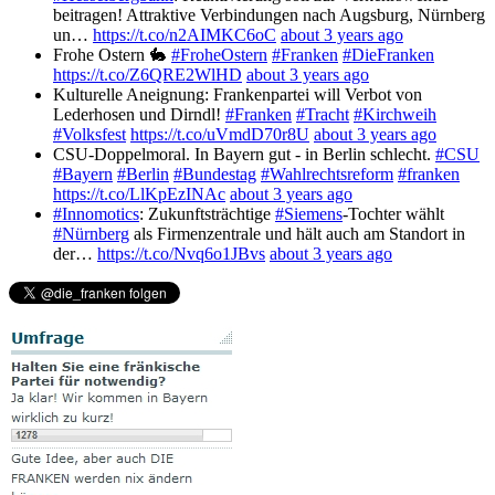
beitragen! Attraktive Verbindungen nach Augsburg, Nürnberg
un…
https://t.co/n2AIMKC6oC
about 3 years ago
Frohe Ostern 🐇
#FroheOstern
#Franken
#DieFranken
https://t.co/Z6QRE2WlHD
about 3 years ago
Kulturelle Aneignung: Frankenpartei will Verbot von
Lederhosen und Dirndl!
#Franken
#Tracht
#Kirchweih
#Volksfest
https://t.co/uVmdD70r8U
about 3 years ago
CSU-Doppelmoral. In Bayern gut - in Berlin schlecht.
#CSU
#Bayern
#Berlin
#Bundestag
#Wahlrechtsreform
#franken
https://t.co/LlKpEzINAc
about 3 years ago
#Innomotics
: Zukunftsträchtige
#Siemens
-Tochter wählt
#Nürnberg
als Firmenzentrale und hält auch am Standort in
der…
https://t.co/Nvq6o1JBvs
about 3 years ago