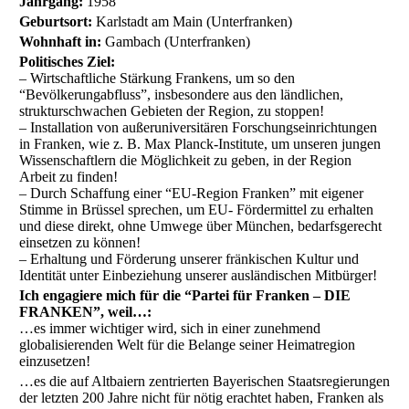
Jahrgang:
1958
Geburtsort:
Karlstadt am Main (Unterfranken)
Wohnhaft in:
Gambach (Unterfranken)
Politisches Ziel:
– Wirtschaftliche Stärkung Frankens, um so den
“Bevölkerungabfluss”, insbesondere aus den ländlichen,
strukturschwachen Gebieten der Region, zu stoppen!
– Installation von außeruniversitären Forschungseinrichtungen
in Franken, wie z. B. Max Planck-Institute, um unseren jungen
Wissenschaftlern die Möglichkeit zu geben, in der Region
Arbeit zu finden!
– Durch Schaffung einer “EU-Region Franken” mit eigener
Stimme in Brüssel sprechen, um EU- Fördermittel zu erhalten
und diese direkt, ohne Umwege über München, bedarfsgerecht
einsetzen zu können!
– Erhaltung und Förderung unserer fränkischen Kultur und
Identität unter Einbeziehung unserer ausländischen Mitbürger!
Ich engagiere mich für die “Partei für Franken – DIE
FRANKEN”, weil…:
…es immer wichtiger wird, sich in einer zunehmend
globalisierenden Welt für die Belange seiner Heimatregion
einzusetzen!
…es die auf Altbaiern zentrierten Bayerischen Staatsregierungen
der letzten 200 Jahre nicht für nötig erachtet haben, Franken als