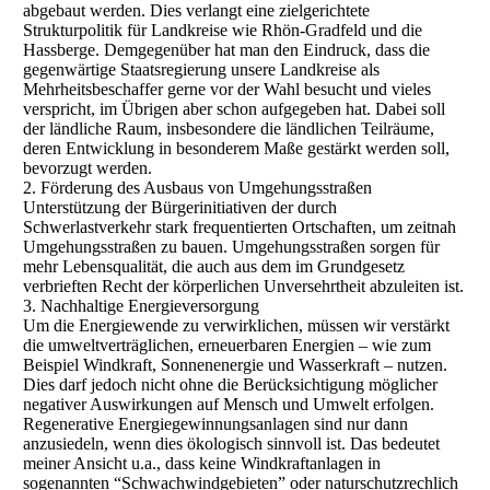
abgebaut werden. Dies verlangt eine zielgerichtete
Strukturpolitik für Landkreise wie Rhön-Gradfeld und die
Hassberge. Demgegenüber hat man den Eindruck, dass die
gegenwärtige Staatsregierung unsere Landkreise als
Mehrheitsbeschaffer gerne vor der Wahl besucht und vieles
verspricht, im Übrigen aber schon aufgegeben hat. Dabei soll
der ländliche Raum, insbesondere die ländlichen Teilräume,
deren Entwicklung in besonderem Maße gestärkt werden soll,
bevorzugt werden.
2. Förderung des Ausbaus von Umgehungsstraßen
Unterstützung der Bürgerinitiativen der durch
Schwerlastverkehr stark frequentierten Ortschaften, um zeitnah
Umgehungsstraßen zu bauen. Umgehungsstraßen sorgen für
mehr Lebensqualität, die auch aus dem im Grundgesetz
verbrieften Recht der körperlichen Unversehrtheit abzuleiten ist.
3. Nachhaltige Energieversorgung
Um die Energiewende zu verwirklichen, müssen wir verstärkt
die umweltverträglichen, erneuerbaren Energien – wie zum
Beispiel Windkraft, Sonnenenergie und Wasserkraft – nutzen.
Dies darf jedoch nicht ohne die Berücksichtigung möglicher
negativer Auswirkungen auf Mensch und Umwelt erfolgen.
Regenerative Energiegewinnungsanlagen sind nur dann
anzusiedeln, wenn dies ökologisch sinnvoll ist. Das bedeutet
meiner Ansicht u.a., dass keine Windkraftanlagen in
sogenannten “Schwachwindgebieten” oder naturschutzrechlich