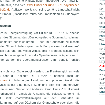
ken hat hier seine Hausaufgaben angepackt“. Die Partei für
Die 
raufhin, dass sich ‚
zwei Drittel der rund 1.270 bayerischen
Die 
 befänden
‘. „Bayern wollte sich seine ‚schöne Landschaft‘ nicht
Die 
ert Brandl. „Stattdessen muss das Frankenland für Südbayern
!“
Die 
DIE
begegnen
you
Neue
ern ist Energieerzeugung vor Ort für DIE FRANKEN ebenso
Pres
n des Strommarktes. „Der europäische Strommarkt ist immer
Them
ienmarkt,“ berichtet Brandl. „Doch im Gegensatz zu diesem
List
der Strom trotzdem quer durch Europa verschickt werden“.
Die
eich aufgrund des vielen Windstroms in Norddeutschland sich
Werb
Strombörse eingedeckt, um die Speicherseen im Alpenstaat zu
Grun
ndel werden die Übertragungstrassen dann benötigt“ erklärt
Mitgl
Onli
Beit
r wohl vor Ort erzeugt werden. „In Franken gibt es viele
ausg
its sehr gut gelingt.“ DIE FRANKEN nennen dazu die
Helfe
ausen
im Nürnberger Land, wo ein privates Projekt die
Ihre
 Dass selbst eine ganze Kommune sich mit regenerativen
Die
ann, ist nach Worten von Andreas Brandl keine Zukunftsmusik
DIE
erkendorf im Landkreis Ansbach, die selbstversorgend mit
ist. Dank Photovoltaikanlagen auf den Gebäuden im
solaranlage auf den Dächern der Grundschule oder durch die