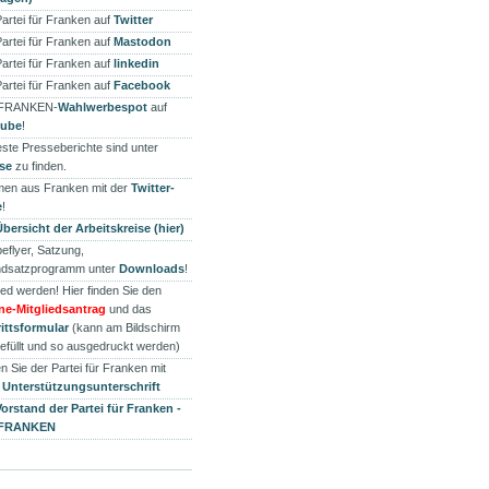
Partei für Franken auf
Twitter
Partei für Franken auf
Mastodon
Partei für Franken auf
linkedin
Partei für Franken auf
Facebook
 FRANKEN-
Wahlwerbespot
auf
tube
!
ste Presseberichte sind unter
se
zu finden.
en aus Franken mit der
Twitter-
e
!
Übersicht der Arbeitskreise (hier)
eflyer, Satzung,
dsatzprogramm unter
Downloads
!
ied werden! Hier finden Sie den
ne-Mitgliedsantrag
und das
rittsformular
(kann am Bildschirm
efüllt und so ausgedruckt werden)
n Sie der Partei für Franken mit
r
Unterstützungsunterschrift
Vorstand der Partei für Franken -
 FRANKEN