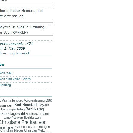
ks
ken-Wiki
ken sind keine Baiern
kenblog
8
Bad
Aschaffenburg
Autorenlesung
Bad Neustadt
issingen
Bayern
Bezirkstag
Bezirksparteitag
ezirkstagswahl
Bezirksverband
Unterfranken
Bezirkswahl
Christiane Freifrau von
hüngen
Christiane von Thüngen
Christian Meder
Christian Metz