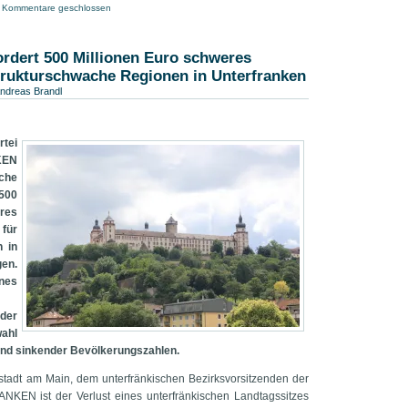
Kommentare geschlossen
fordert 500 Millionen Euro schweres
trukturschwache Regionen in Unterfranken
ndreas Brandl
rtei
KEN
che
500
res
ür
 in
en.
nes
der
ahl
nd sinkender Bevölkerungszahlen.
stadt am Main, dem unterfränkischen Bezirksvorsitzenden der
ANKEN ist der Verlust eines unterfränkischen Landtagssitzes