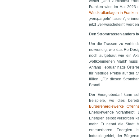
weiter. „Und zumindest Fran
Franken wies im Mai 2023 da
Windkraftanlagen in Franken
‚verspargeln‘ lassen“, erinn
jetzt ‚ver-wäscheleint‘ werden
Den Stromtrassen anders 
Um die Trassen zu verhind
notwendig, wie das Re-Desig
noch aufgebaut wie ein Akt
‚vollkommenen Markt‘ muss 
Anfang Februar hatte Österr
für niedrige Preise auf der 
füllen. „Für diesen Stromha
Brandl.
Der Energiebedarf kann seh
Beispiele, wo dies bere
Bürgerenergiewerke Offenh
Energiewende vorantreibt.
Energien selbst versorgen k
mehr. Er nennt die Stadt M
erneuerbaren Energien 
Industriegebiet, der Bürger