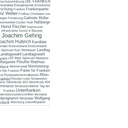
DIE FRANKEN
nschutzerklärung
ktkandidat
Energiewende
Erststimme
rschung
Frankenpartei
Franken
nz Weber
Freifrau Christiane von
Gabriele Müller
üngen
Förderung
Haßberge
enrheinfeld
Günter Huth
Horst Fischer
Impressum
Infrastruktur
Invest in Bavaria
Joachim Gehrig
oachim Hubrich
Kandidat
ontakt
Kreisverband
Kreisverband
Landtag
-Spessart
Kurt Steinbauer
Landtagswahl
Landtagswahl
yern
LEP
Main-Spessart
Mainpost
Margarete Pfeuffer
Matthias
Nominierung
rbeck
Münnerstadt
Partei für Franken
ei Die Franken
Rhön-
zei
Pumpspeicherkraftwerke
abfeld
Roselyn Leist
Schweinfurt
mens
Stimmkreis 603
Stimmkreis 604
omtrasse
Strukturprobleme
Tag der
Unterfranken
Franken
terstützerunterschriften
Vorstand
lprogramm
Wolfgang
Windräder
Sobzik
Würzburg
Zukunftspaket