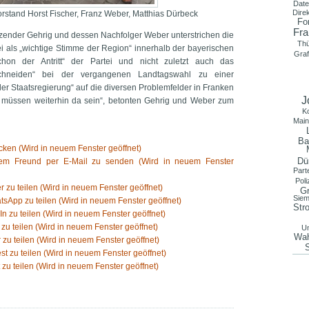
Date
Dire
vorstand Horst Fischer, Franz Weber, Matthias Dürbeck
Fo
Fra
zender Gehrig und dessen Nachfolger Weber unterstrichen die
Th
 als „wichtige Stimme der Region“ innerhalb der bayerischen
Graf
chon der Antritt“ der Partei und nicht zuletzt auch das
schneiden“ bei der vergangenen Landtagswahl zu einer
der Staatsregierung“ auf die diversen Problemfelder in Franken
J
ir müssen weiterhin da sein“, betonten Gehrig und Weber zum
K
Main
Ba
ken (Wird in neuem Fenster geöffnet)
Dü
nem Freund per E-Mail zu senden (Wird in neuem Fenster
Part
Poli
er zu teilen (Wird in neuem Fenster geöffnet)
Gr
Sie
tsApp zu teilen (Wird in neuem Fenster geöffnet)
Str
In zu teilen (Wird in neuem Fenster geöffnet)
 zu teilen (Wird in neuem Fenster geöffnet)
Un
Wah
 zu teilen (Wird in neuem Fenster geöffnet)
est zu teilen (Wird in neuem Fenster geöffnet)
 zu teilen (Wird in neuem Fenster geöffnet)