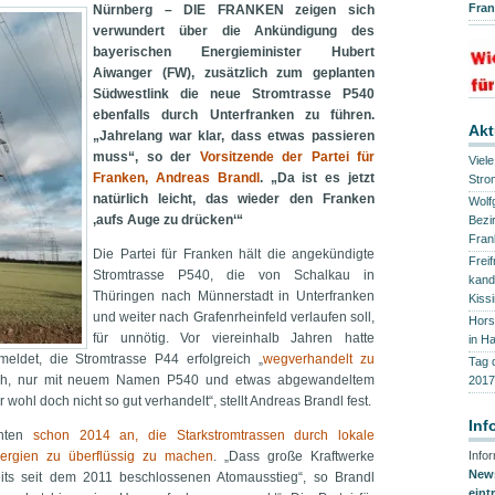
Fra
Nürnberg – DIE FRANKEN zeigen sich
verwundert über die Ankündigung des
bayerischen Energieminister Hubert
Aiwanger (FW), zusätzlich zum geplanten
Südwestlink die neue Stromtrasse P540
ebenfalls durch Unterfranken zu führen.
Akt
„Jahrelang war klar, dass etwas passieren
muss“, so der
Vorsitzende der Partei für
Viel
Franken, Andreas Brandl
. „Da ist es jetzt
Stro
natürlich leicht, das wieder den Franken
Wolf
‚aufs Auge zu drücken‘“
Bezi
Fran
Die Partei für Franken hält die angekündigte
Frei
Stromtrasse P540, die von Schalkau in
kand
Thüringen nach Münnerstadt in Unterfranken
Kiss
und weiter nach Grafenrheinfeld verlaufen soll,
Hors
für unnötig. Vor viereinhalb Jahren hatte
in H
eldet, die Stromtrasse P44 erfolgreich „
wegverhandelt zu
Tag 
ch, nur mit neuem Namen P540 und etwas abgewandeltem
2017
 wohl doch nicht so gut verhandelt“, stellt Andreas Brandl fest.
Inf
nten
schon 2014 an, die Starkstromtrassen durch lokale
ergien zu überflüssig zu machen
. „Dass große Kraftwerke
Info
News
its seit dem 2011 beschlossenen Atomausstieg“, so Brandl
eint