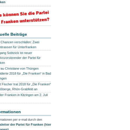
nken
uelle Beiträge
e Chancen verschlafen: Zwei
mtrassen für Unterfranken
gang Sobtzick ist neuer
rksvorsitzender der Partei für
ken
frau Christiane von Thüngen
idierte 2018 für „Die Franken“ in Bad
ingen
t Fischer trat 2018 für „Die Franken“
aßberge, Rhön-Grabfeld an
der Franken in Kitzingen am 2. Juli
ormationen
rmationen per e-mail durch den
letter der Partei für Franken (hier
ragen)