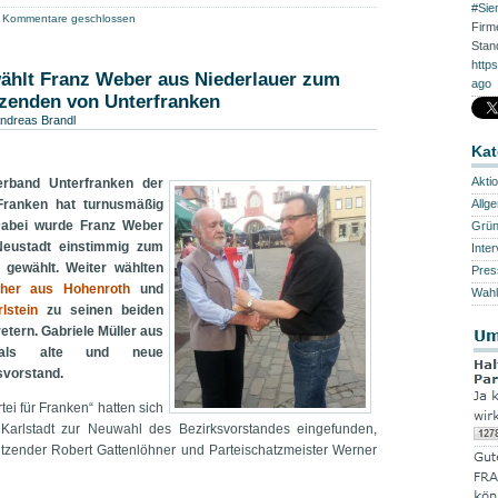
#Sie
Kommentare geschlossen
Firm
Stan
http
wählt Franz Weber aus Niederlauer zum
ago
tzenden von Unterfranken
ndreas Brandl
Kat
Akti
erband Unterfranken der
Franken hat turnusmäßig
Allg
Dabei wurde Franz Weber
Grü
Neustadt einstimmig zum
Inte
 gewählt. Weiter wählten
Pres
cher aus Hohenroth
und
Wahl
lstein
zu seinen beiden
retern. Gabriele Müller aus
t als alte und neue
svorstand.
tei für Franken“ hatten sich
Karlstadt zur Neuwahl des Bezirksvorstandes eingefunden,
itzender Robert Gattenlöhner und Parteischatzmeister Werner