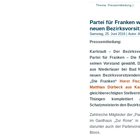
Thema:
Pressemitteilung
|
Partei für Franken 
neuen Bezirksvorsi
Samstag, 25. Juni 2016 | Autor:
A
Pressemitteilung:
Karlstadt – Der Bezirksv
Partei für Franken – Die 
seinen Vorstand gewählt. 
aus Niederlauer bei Bad 
neuen Bezirksvorsitzenden
„Die Franken“
Horst Fis
Matthias Dürbeck aus Kar
gleichberechtigten Stellvert
Thüngen komplettier
Schatzmeisterin den Bezirk
Zahlreiche Mitglieder der „Par
im Gasthaus „Zur Rose“ in 
darunter auch der Parteivors
Bloos.