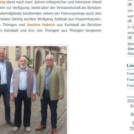
rig
stand nach zwei Jahren erfolgreicher und intensiver Arbeit
mehr zur Verfügung, bleibt aber der Vorstandschaft als Beisitzer
rteimitglieder bestimmten neben der Führungsriege auch den
d. Neben Gehrig wurden Wolfgang Sobtzyk aus Poppenhausen,
us Thüngen und
Joachim Hubrich
aus Karlstadt als Beisitzer
us Karlstadt und Eric von Thüngen aus Thüngen fungieren
Lin
Fran
Fran
Fran
201
K
B
T