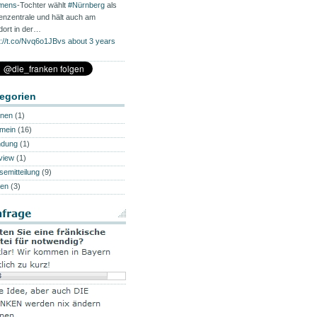
mens
-Tochter wählt
#Nürnberg
als
enzentrale und hält auch am
dort in der…
s://t.co/Nvq6o1JBvs
about 3 years
egorien
onen
(1)
emein
(16)
ndung
(1)
rview
(1)
semitteilung
(9)
en
(3)