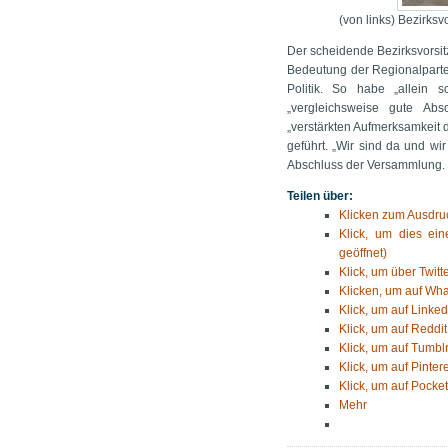
(von links) Bezirks
Der scheidende Bezirksvorsit
Bedeutung der Regionalpartei
Politik. So habe „allein s
„vergleichsweise gute Ab
„verstärkten Aufmerksamkeit 
geführt. „Wir sind da und w
Abschluss der Versammlung.
Teilen über:
Klicken zum Ausdruc
Klick, um dies ei
geöffnet)
Klick, um über Twitt
Klicken, um auf Wha
Klick, um auf Linked
Klick, um auf Reddit
Klick, um auf Tumblr
Klick, um auf Pinter
Klick, um auf Pocket
Mehr