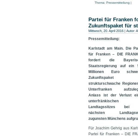
Thema:
Pressemitteilung
|
Partei für Franken 
Zukunftspaket für s
Mittwoch, 20. April 2016 | Autor:
A
Pressemitteilung:
Karlstadt am Main. Die Pa
für Franken – DIE FRAN
fordert die Bayeris
Staatsregierung auf ein 
Millionen Euro schwe
Zukunftspaket f
strukturschwache Regionen
Unterfranken aufzuleg
Anlass ist der Verlust ei
unterfränkischen
Landtagssitzes bei 
nächsten Landtagsw
zugunsten Münchens aufgru
Für Joachim Gehrig aus Karl
Partei für Franken – DIE FR