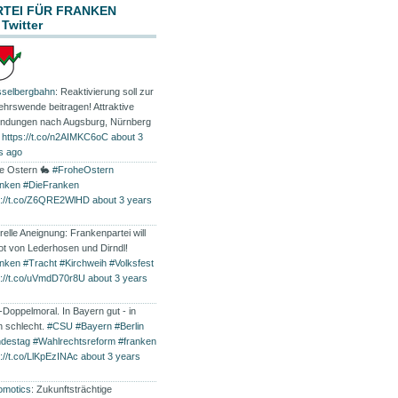
RTEI FÜR FRANKEN
 Twitter
selbergbahn
: Reaktivierung soll zur
ehrswende beitragen! Attraktive
indungen nach Augsburg, Nürnberg
…
https://t.co/n2AIMKC6oC
about 3
s ago
e Ostern 🐇
#FroheOstern
nken
#DieFranken
s://t.co/Z6QRE2WlHD
about 3 years
relle Aneignung: Frankenpartei will
ot von Lederhosen und Dirndl!
nken
#Tracht
#Kirchweih
#Volksfest
s://t.co/uVmdD70r8U
about 3 years
Doppelmoral. In Bayern gut - in
in schlecht.
#CSU
#Bayern
#Berlin
destag
#Wahlrechtsreform
#franken
s://t.co/LlKpEzINAc
about 3 years
omotics
: Zukunftsträchtige