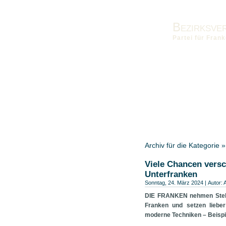
Bezirksve
Partei für Fra
Vorstand
Kontakt
Die Fra
Landesverband
Bezirksver
Archiv für die Kategorie 
Viele Chancen versc
Unterfranken
Sonntag, 24. März 2024 | Autor:
DIE FRANKEN nehmen Stell
Franken und setzen liebe
moderne Techniken – Beispie