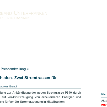
rband Unterfranken
nken – DIE FRANKEN
nken vor Ort
Impressum
Datenschutzerklärung
Downloads
band MFR
Bezirksverband OFR
» Pressemitteilung «
hlafen: Zwei Stromtrassen für
Andreas Brandl
ung zur Ankündigung der neuen Stromtrasse P540 durch
Näc
r auf Vor-Ort-Erzeugung von erneuerbaren Energien und
Aktu
le für Vor-Ort-Stromerzeugung in Mittelfranken
HIE