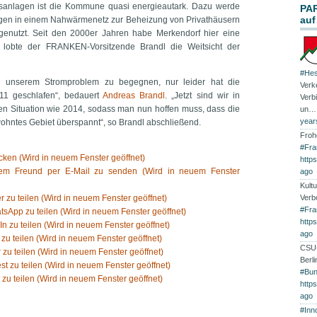
sanlagen ist die Kommune quasi energieautark. Dazu werde
PA
auf
gen in einem Nahwärmenetz zur Beheizung von Privathäusern
genutzt. Seit den 2000er Jahren habe Merkendorf hier eine
, lobte der FRANKEN-Vorsitzende Brandl die Weitsicht der
#Hes
en unserem Stromproblem zu begegnen, nur leider hat die
Verk
011 geschlafen“, bedauert
Andreas Brandl
. „Jetzt sind wir in
Verb
en Situation wie 2014, sodass man nun hoffen muss, dass die
un
year
ohntes Gebiet überspannt“, so Brandl abschließend.
Froh
#Fra
ken (Wird in neuem Fenster geöffnet)
http
nem Freund per E-Mail zu senden (Wird in neuem Fenster
ago
Kultu
er zu teilen (Wird in neuem Fenster geöffnet)
Verb
#Fra
tsApp zu teilen (Wird in neuem Fenster geöffnet)
http
In zu teilen (Wird in neuem Fenster geöffnet)
ago
 zu teilen (Wird in neuem Fenster geöffnet)
CSU-
 zu teilen (Wird in neuem Fenster geöffnet)
Berl
est zu teilen (Wird in neuem Fenster geöffnet)
#Bun
 zu teilen (Wird in neuem Fenster geöffnet)
http
ago
#Inn